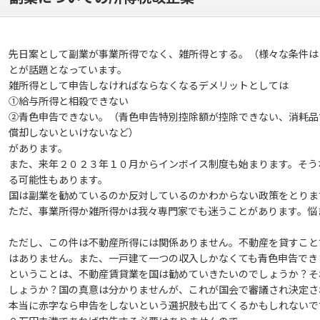
先日案として副業が事業所得でなく、雑所得とする。（様々な条件は
とが話題となっています。
雑所得として申告しなければならなくなるデメリットとしては
①給与所得と相殺できない
②青色申告できない。（青色申告特別控除額が控除できない、消耗品
償却しないといけないなど）
があります。
また、来年２０２３年１０月からインボイス制度も始まります。そう
る可能性もあります。
国は副業を勧めているのか反対しているのかわからない政策をとりま
ただ、事業所得か雑所得かは我々専門家でも迷うことがあります。悩
ただし、この件は不動産所得には関係ありません。不動産を貸すこと
はありません。また、一戸建て一つの収入しかなくても青色申告でき
ということは、不動産賃貸業を国は勧めていきたいのでしょうか？そ
しょうか？国の真意は分かりませんが、これが国会で審議され決定さ
本当に赤字なら申告をしないという選択肢も出てくるかもしれないで